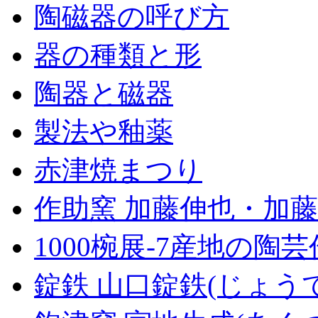
陶磁器の呼び方
器の種類と形
陶器と磁器
製法や釉薬
赤津焼まつり
作助窯 加藤伸也・加藤
1000椀展-7産地の陶
錠鉄 山口錠鉄(じょう