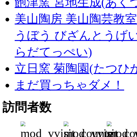
飽津窯 宮地生成(あく
美山陶房 美山陶芸教室
うぼう びざんとうげ
らだてっぺい)
立日窯 菊陶園(たつひ
まだ買っちゃダメ！
訪問者数