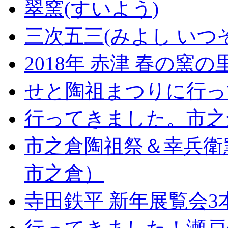
翠窯(すいよう)
三次五三(みよし いつ
2018年 赤津 春の窯
せと陶祖まつりに行っ
行ってきました。市之
市之倉陶祖祭＆幸兵衛
市之倉）
寺田鉄平 新年展覧会3