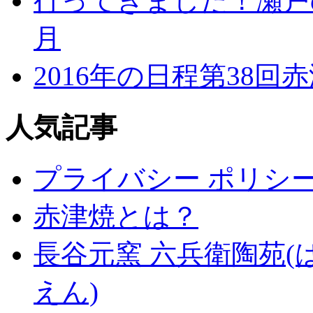
行ってきました！瀬戸の
月
2016年の日程第38
人気記事
プライバシー ポリシ
赤津焼とは？
長谷元窯 六兵衛陶苑(
えん)