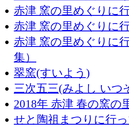
赤津 窯の里めぐりに
赤津 窯の里めぐりに
赤津 窯の里めぐりに
集）
翠窯(すいよう)
三次五三(みよし いつ
2018年 赤津 春の窯
せと陶祖まつりに行っ