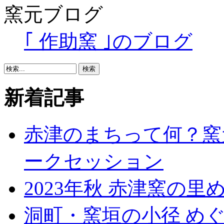
窯元ブログ
｢ 作助窯 ｣のブログ
新着記事
赤津のまちって何？窯
ークセッション
2023年秋 赤津窯の里
洞町・窯垣の小径 め