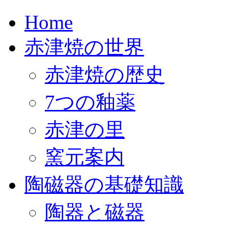
Home
赤津焼の世界
赤津焼の歴史
7つの釉薬
赤津の里
窯元案内
陶磁器の基礎知識
陶器と磁器