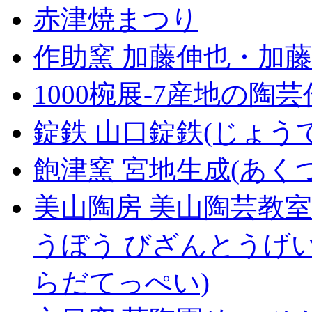
赤津焼まつり
作助窯 加藤伸也・加藤
1000椀展-7産地の陶
錠鉄 山口錠鉄(じょう
飽津窯 宮地生成(あく
美山陶房 美山陶芸教室
うぼう びざんとうげ
らだてっぺい)