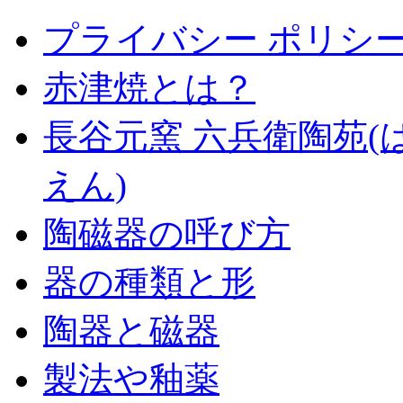
プライバシー ポリシ
赤津焼とは？
長谷元窯 六兵衛陶苑(
えん)
陶磁器の呼び方
器の種類と形
陶器と磁器
製法や釉薬