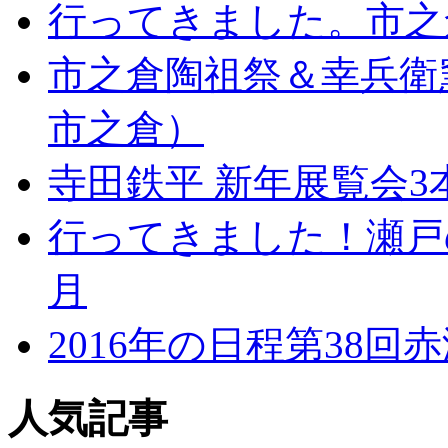
行ってきました。市之
市之倉陶祖祭＆幸兵衛
市之倉）
寺田鉄平 新年展覧会3
行ってきました！瀬戸の
月
2016年の日程第38
人気記事