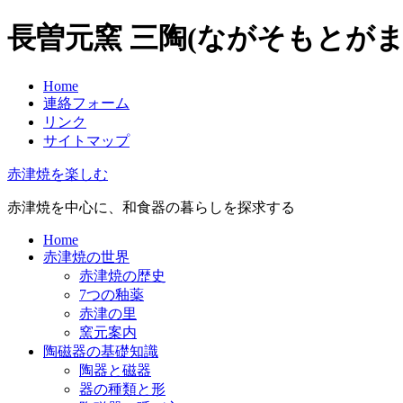
長曽元窯 三陶(ながそもとがま
Home
連絡フォーム
リンク
サイトマップ
赤津焼を楽しむ
赤津焼を中心に、和食器の暮らしを探求する
Home
赤津焼の世界
赤津焼の歴史
7つの釉薬
赤津の里
窯元案内
陶磁器の基礎知識
陶器と磁器
器の種類と形