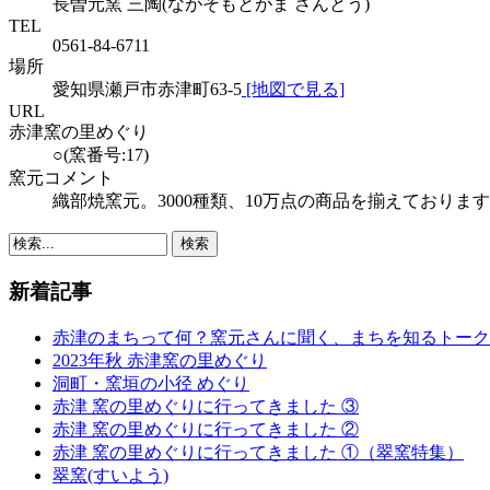
長曽元窯 三陶(ながそもとがま さんとう)
TEL
0561-84-6711
場所
愛知県瀬戸市赤津町63-5
[地図で見る]
URL
赤津窯の里めぐり
○(窯番号:17)
窯元コメント
織部焼窯元。3000種類、10万点の商品を揃えておりま
新着記事
赤津のまちって何？窯元さんに聞く、まちを知るトーク
2023年秋 赤津窯の里めぐり
洞町・窯垣の小径 めぐり
赤津 窯の里めぐりに行ってきました ③
赤津 窯の里めぐりに行ってきました ②
赤津 窯の里めぐりに行ってきました ①（翠窯特集）
翠窯(すいよう)