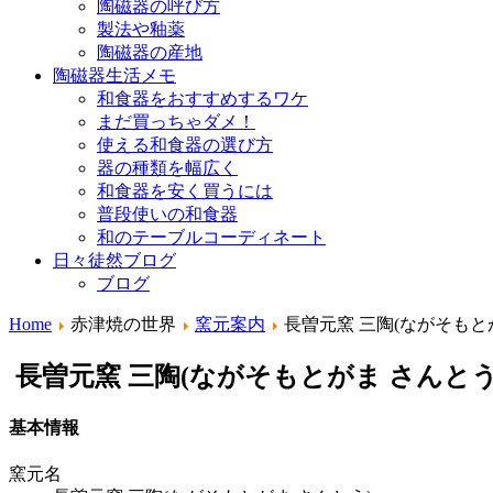
陶磁器の呼び方
製法や釉薬
陶磁器の産地
陶磁器生活メモ
和食器をおすすめするワケ
まだ買っちゃダメ！
使える和食器の選び方
器の種類を幅広く
和食器を安く買うには
普段使いの和食器
和のテーブルコーディネート
日々徒然ブログ
ブログ
Home
赤津焼の世界
窯元案内
長曽元窯 三陶(ながそもと
長曽元窯 三陶(ながそもとがま さんとう
基本情報
窯元名