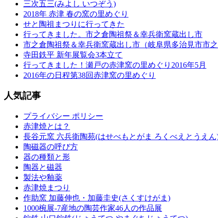
三次五三(みよし いつぞう)
2018年 赤津 春の窯の里めぐり
せと陶祖まつりに行ってきた
行ってきました。市之倉陶祖祭＆幸兵衛窯蔵出し市
市之倉陶祖祭＆幸兵衛窯蔵出し市（岐阜県多治見市市之
寺田鉄平 新年展覧会3本立て
行ってきました！瀬戸の赤津窯の里めぐり2016年5月
2016年の日程第38回赤津窯の里めぐり
人気記事
プライバシー ポリシー
赤津焼とは？
長谷元窯 六兵衛陶苑(はせべもとがま ろくべえとうえん
陶磁器の呼び方
器の種類と形
陶器と磁器
製法や釉薬
赤津焼まつり
作助窯 加藤伸也・加藤圭史(さくすけがま)
1000椀展-7産地の陶芸作家46人の作品展